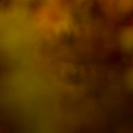
AXA Millésimes
Our vineyards