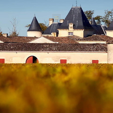
H
i
s
t
o
r
y
T
e
r
r
o
i
r
T
e
a
m
W
i
n
e
s
G
a
s
t
r
o
n
o
m
y
G
a
l
l
e
r
y
C
o
n
t
a
c
t
u
s
V
i
s
i
t
u
s